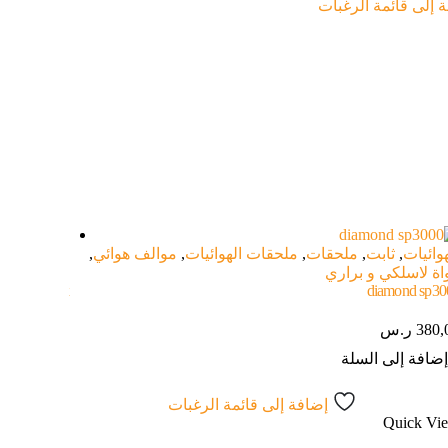
 إلى قائمة الرغبات
غير متوفر 
هوائيات
,
ثابت
,
ملحقات
,
ملحقات الهوائيات
,
موالف هوائي
,
اة لاسلكي و براري
الأجهزة الل
ond hf 20 fx
diamond sp30
380,
ر.س
350,00
ر.
ضافة إلى السلة
قراءة الم
إضافة إلى قائمة الرغبات
uick View
Quick Vi