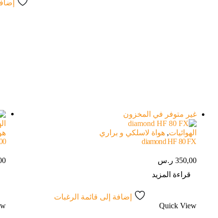
إضافة
غير متوفر في المخزون
ال
الهوائيات
,
هواة لاسلكي و براري
هو
00
diamond HF 80 FX
350,00
ر.س
00
قراءة المزيد
إ
إضافة إلى قائمة الرغبات
ew
Quick View