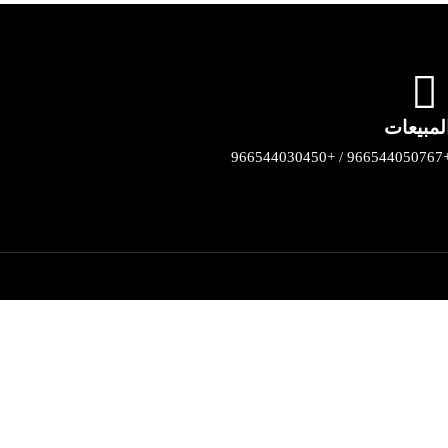
لمبيعات
+966544050767 / +9