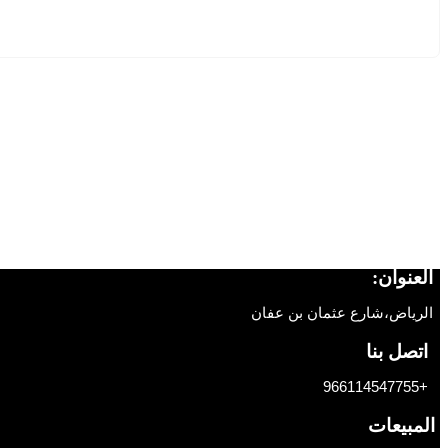
العنوان:
الرياض،شارع عثمان بن عفان
اتصل بنا
+966114547755
المبيعات