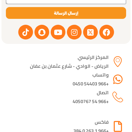
إرسال الرسالة
المركز الرئيسي
الرياض - الوادي - شارع عثمان بن عفان
واتساب
+966 54403 0450
اتصال
+966 54 4050767
فاكس
+966 1 263 0 384